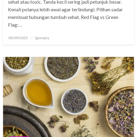
sehat atau toxic. Tanda kecil sering jadi petunjuk besar.
Kenali polanya lebih awal agar terlindungi. Pilihan sadar
membuat hubungan tumbuh sehat. Red Flag vs Green
ş
Flag:…
w.caddebostannakliyat.com
Posted
08/09/2025
lgxxwjny
on
abet
giriş