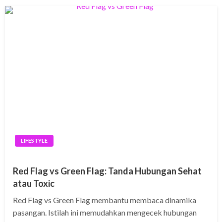
güncel giriş
riş
LIFESTYLE
an
güncel giriş
Red Flag vs Green Flag: Tanda Hubungan Sehat
atau Toxic
Red Flag vs Green Flag membantu membaca dinamika
pasangan. Istilah ini memudahkan mengecek hubungan