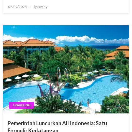
Posted
07/09/2025
lgxxwjny
on
TRAVELING
Pemerintah Luncurkan All Indonesia: Satu
Formulir Kedatangan