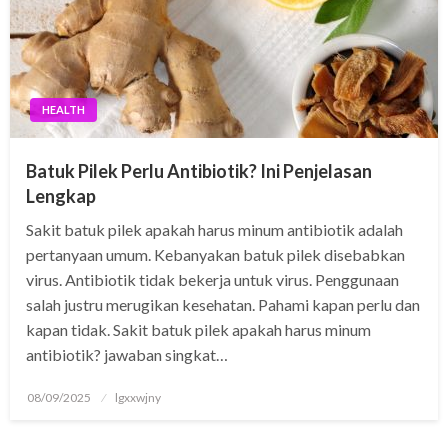
orum
rt
HEALTH
iş
Batuk Pilek Perlu Antibiotik? Ini Penjelasan
vibet giriş
Lengkap
e
Sakit batuk pilek apakah harus minum antibiotik adalah
pertanyaan umum. Kebanyakan batuk pilek disebabkan
cort
virus. Antibiotik tidak bekerja untuk virus. Penggunaan
salah justru merugikan kesehatan. Pahami kapan perlu dan
kapan tidak. Sakit batuk pilek apakah harus minum
ş
antibiotik? jawaban singkat…
Posted
08/09/2025
lgxxwjny
on
iş