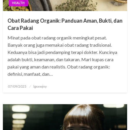
HEALTH
anel
Obat Radang Organik: Panduan Aman, Bukti, dan
Cara Pakai
cort
Minat pada obat radang organik meningkat pesat.
Banyak orang juga memakai obat radang tradisional.
Keduanya bisa jadi pendamping terapi dokter. Kuncinya
adalah bukti, keamanan, dan takaran. Mari kupas cara
pakai yang aman dan realistis. Obat radang organik:
definisi, manfaat, dan…
Posted
07/09/2025
lgxxwjny
on