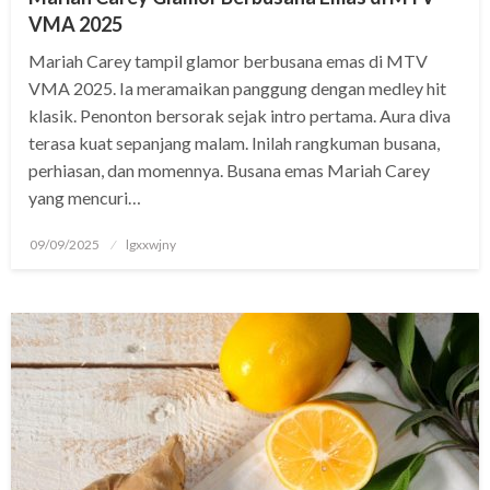
is
VMA 2025
link shortener
Mariah Carey tampil glamor berbusana emas di MTV
VMA 2025. Ia meramaikan panggung dengan medley hit
klasik. Penonton bersorak sejak intro pertama. Aura diva
riş
terasa kuat sepanjang malam. Inilah rangkuman busana,
perhiasan, dan momennya. Busana emas Mariah Carey
yang mencuri…
abet
Posted
09/09/2025
lgxxwjny
on
riş
riş