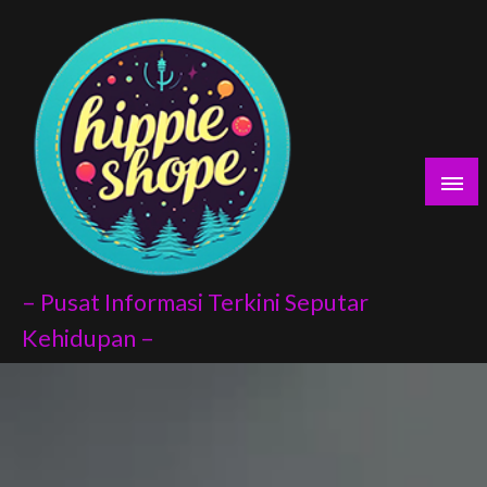
Skip
aları
to
content
orno
ort
ukat
– Pusat Informasi Terkini Seputar
Kehidupan –
dex api
anel