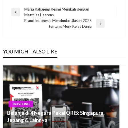
Post
Maria Rahajeng Resmi Menikah dengan
Previous
Matthias Haerens
navigation
Post
Brand Indonesia Mendunia: Ulasan 2025
Next
tentang Merk Kelas Dunia
Post
YOU MIGHT ALSO LIKE
TRAVELING
Belanja di 4 Negara Pakai QRIS: Singapura,
Jepang & Lainnya