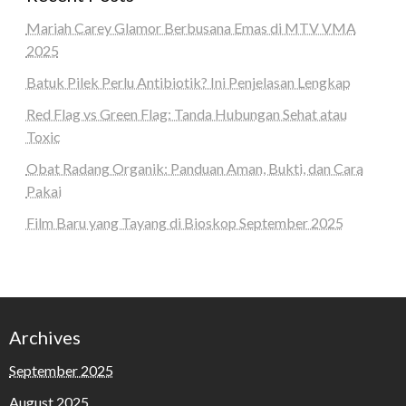
Mariah Carey Glamor Berbusana Emas di MTV VMA
2025
Batuk Pilek Perlu Antibiotik? Ini Penjelasan Lengkap
Red Flag vs Green Flag: Tanda Hubungan Sehat atau
Toxic
Obat Radang Organik: Panduan Aman, Bukti, dan Cara
Pakai
Film Baru yang Tayang di Bioskop September 2025
Archives
September 2025
August 2025