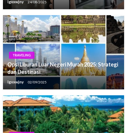
lgxxwjny
24/08/2025
TRAVELING
Opsi Liburan Luar Negeri Murah 2025: Strategi
dan Destinasi
lgxxwjny
02/09/2025