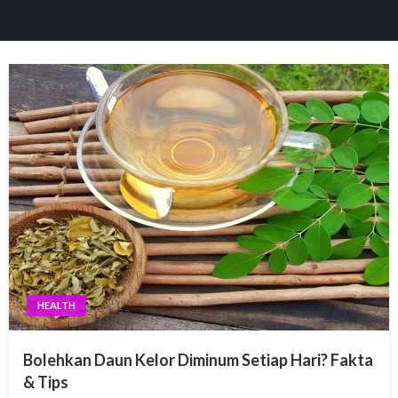
panel
paketleri
panel
panel
panel
HEALTH
panel
Bolehkan Daun Kelor Diminum Setiap Hari? Fakta
panel
& Tips