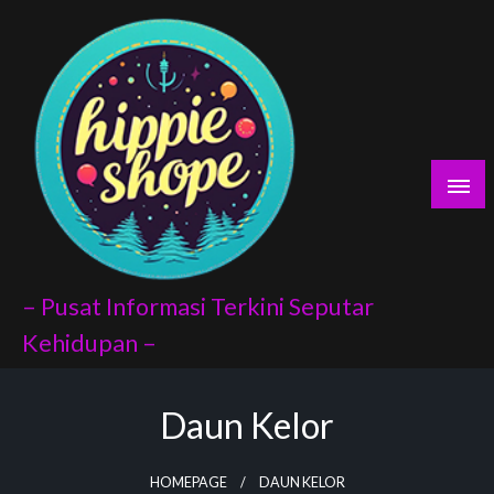
Skip
yaları
to
content
porno
scort
vukat
– Pusat Informasi Terkini Seputar
Kehidupan –
Daun Kelor
ndex api
panel
HOMEPAGE
DAUN KELOR