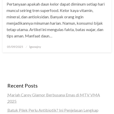
Pertanyaan apakah daun kelor dapat diminum setiap hari
panel
muncul seiring tren superfood. Kelor kaya vitamin,
panel
mineral, dan antioksidan. Banyak orang ingin
menjadikannya minuman harian. Namun, konsumsi bijak
Panel
tetap utama. Artikel ini mengulas fakta, batas wajar, dan
tips aman. Manfaat daun…
panel
iriş
Posted
05/09/2025
lgxxwjny
on
panel
Panel
panel
Recent Posts
panel
Mariah Carey Glamor Berbusana Emas di MTV VMA
panel
2025
Panel
Batuk Pilek Perlu Antibiotik? Ini Penjelasan Lengkap