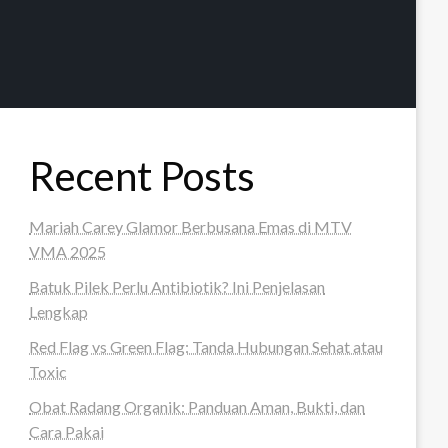
Recent Posts
Mariah Carey Glamor Berbusana Emas di MTV
VMA 2025
Batuk Pilek Perlu Antibiotik? Ini Penjelasan
Lengkap
Red Flag vs Green Flag: Tanda Hubungan Sehat atau
Toxic
Obat Radang Organik: Panduan Aman, Bukti, dan
Cara Pakai