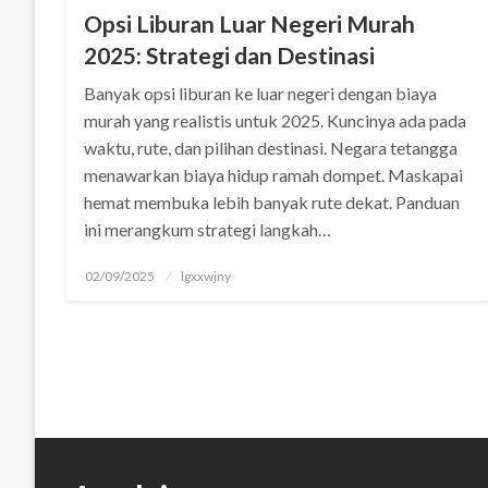
 panel
Opsi Liburan Luar Negeri Murah
2025: Strategi dan Destinasi
 panel
Banyak opsi liburan ke luar negeri dengan biaya
 Panel
murah yang realistis untuk 2025. Kuncinya ada pada
waktu, rute, dan pilihan destinasi. Negara tetangga
 panel
menawarkan biaya hidup ramah dompet. Maskapai
 giriş
hemat membuka lebih banyak rute dekat. Panduan
ini merangkum strategi langkah…
 panel
Posted
02/09/2025
lgxxwjny
 Panel
on
 panel
 panel
 panel
 Panel