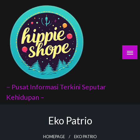
Skip
yaları
to
content
porno
scort
vukat
– Pusat Informasi Terkini Seputar
Kehidupan –
Eko Patrio
index api
panel
HOMEPAGE
EKO PATRIO