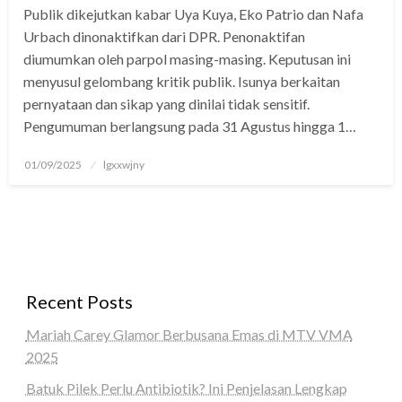
Publik dikejutkan kabar Uya Kuya, Eko Patrio dan Nafa
panel
Urbach dinonaktifkan dari DPR. Penonaktifan
panel
diumumkan oleh parpol masing-masing. Keputusan ini
menyusul gelombang kritik publik. Isunya berkaitan
Panel
pernyataan dan sikap yang dinilai tidak sensitif.
Pengumuman berlangsung pada 31 Agustus hingga 1…
panel
giriş
Posted
01/09/2025
lgxxwjny
on
panel
Panel
panel
Recent Posts
panel
Mariah Carey Glamor Berbusana Emas di MTV VMA
panel
2025
Panel
Batuk Pilek Perlu Antibiotik? Ini Penjelasan Lengkap