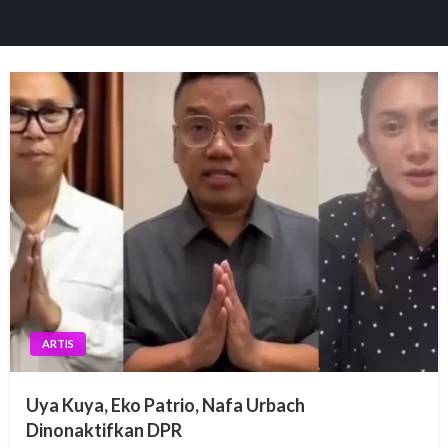
panel
paketleri
panel
panel
panel
ARTIS
panel
Uya Kuya, Eko Patrio, Nafa Urbach
panel
Dinonaktifkan DPR