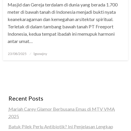
Masjid dan Gereja terdalam di dunia yang berada 1.700
panel
meter di bawah tanah di Indonesia menjadi bukti nyata
panel
keanekaragaman dan kemegahan arsitektur spiritual.
Terletak di dalam tambang bawah tanah PT Freeport
Panel
Indonesia, kedua tempat ibadah ini memupuk harmoni
antar umat…
panel
giriş
Posted
23/08/2025
lgxxwjny
on
panel
Panel
panel
Recent Posts
panel
Mariah Carey Glamor Berbusana Emas di MTV VMA
panel
2025
Panel
Batuk Pilek Perlu Antibiotik? Ini Penjelasan Lengkap