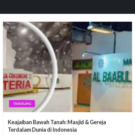
panel
paketleri
panel
panel
panel
TRAVELING
panel
Keajaiban Bawah Tanah: Masjid & Gereja
panel
Terdalam Dunia di Indonesia