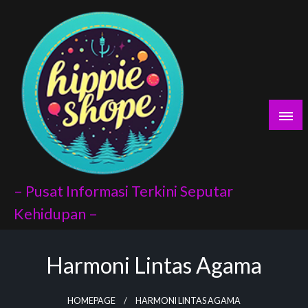
Skip
yaları
to
content
porno
scort
vukat
– Pusat Informasi Terkini Seputar
Kehidupan –
Harmoni Lintas Agama
index api
panel
HOMEPAGE
HARMONI LINTAS AGAMA