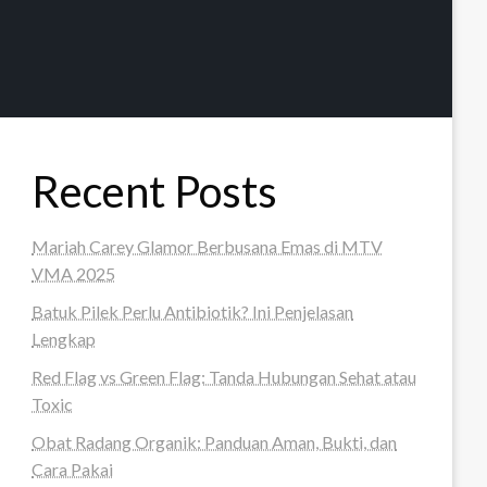
Recent Posts
Mariah Carey Glamor Berbusana Emas di MTV
VMA 2025
Batuk Pilek Perlu Antibiotik? Ini Penjelasan
Lengkap
Red Flag vs Green Flag: Tanda Hubungan Sehat atau
Toxic
Obat Radang Organik: Panduan Aman, Bukti, dan
Cara Pakai