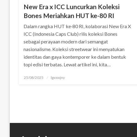
panel
New Era x ICC Luncurkan Koleksi
Bones Meriahkan HUT ke-80 RI
panel
Dalam rangka HUT ke‑80 RI, kolaborasi New Era X
panel
ICC (Indonesia Caps Club) rilis koleksi Bones
sebagai perayaan modern dari semangat
panel
nasionalisme. Koleksi streetwear ini menyatukan
Panel
identitas dan gaya kontemporer ke dalam bentuk
topi edisi terbatas. Lewat artikel ini, kita…
panel
Posted
25/08/2025
lgxxwjny
iriş
on
panel
Panel
panel
panel