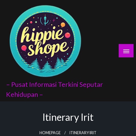
Skip
yaları
to
content
porno
scort
vukat
– Pusat Informasi Terkini Seputar
Kehidupan –
Itinerary Irit
ndex api
panel
HOMEPAGE
ITINERARY IRIT