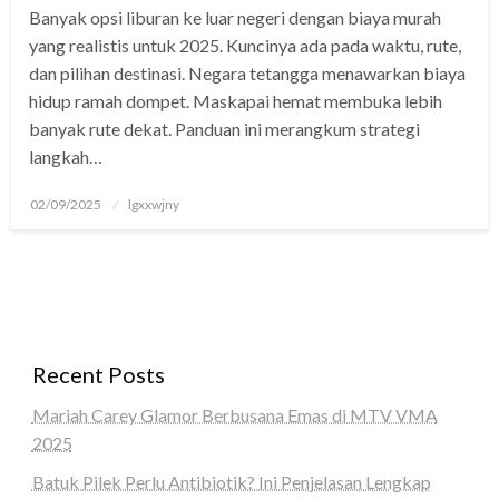
Banyak opsi liburan ke luar negeri dengan biaya murah
panel
yang realistis untuk 2025. Kuncinya ada pada waktu, rute,
panel
dan pilihan destinasi. Negara tetangga menawarkan biaya
hidup ramah dompet. Maskapai hemat membuka lebih
Panel
banyak rute dekat. Panduan ini merangkum strategi
langkah…
panel
iriş
Posted
02/09/2025
lgxxwjny
on
panel
Panel
panel
Recent Posts
panel
Mariah Carey Glamor Berbusana Emas di MTV VMA
panel
2025
Panel
Batuk Pilek Perlu Antibiotik? Ini Penjelasan Lengkap