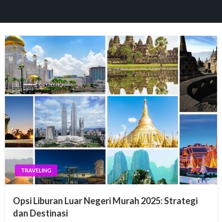
panel
paketleri
panel
panel
panel
TRAVELING
panel
Opsi Liburan Luar Negeri Murah 2025: Strategi
panel
dan Destinasi