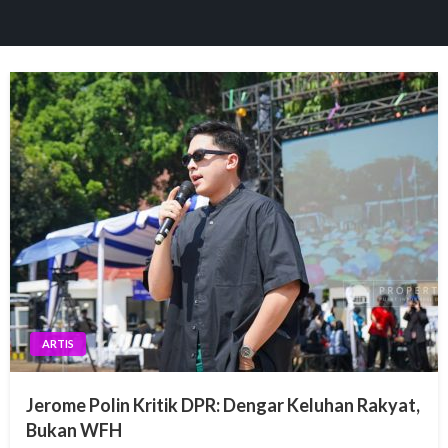
panel
paketleri
panel
panel
panel
ARTIS
panel
Jerome Polin Kritik DPR: Dengar Keluhan Rakyat,
panel
Bukan WFH