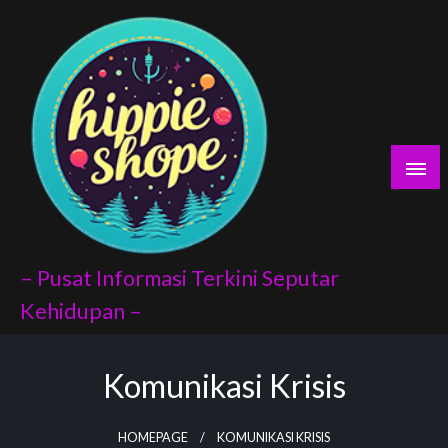
Skip
yaları
to
content
porno
scort
vukat
– Pusat Informasi Terkini Seputar
Kehidupan –
Komunikasi Krisis
ndex api
panel
HOMEPAGE
KOMUNIKASI KRISIS