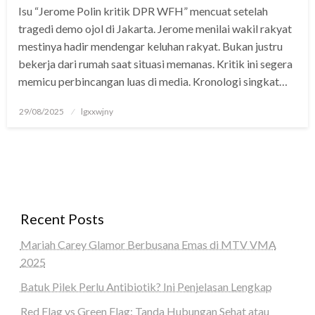
Isu “Jerome Polin kritik DPR WFH” mencuat setelah
panel
tragedi demo ojol di Jakarta. Jerome menilai wakil rakyat
panel
mestinya hadir mendengar keluhan rakyat. Bukan justru
bekerja dari rumah saat situasi memanas. Kritik ini segera
Panel
memicu perbincangan luas di media. Kronologi singkat…
panel
Posted
29/08/2025
lgxxwjny
on
iriş
panel
Panel
panel
Recent Posts
panel
Mariah Carey Glamor Berbusana Emas di MTV VMA
2025
panel
Batuk Pilek Perlu Antibiotik? Ini Penjelasan Lengkap
Panel
Red Flag vs Green Flag: Tanda Hubungan Sehat atau