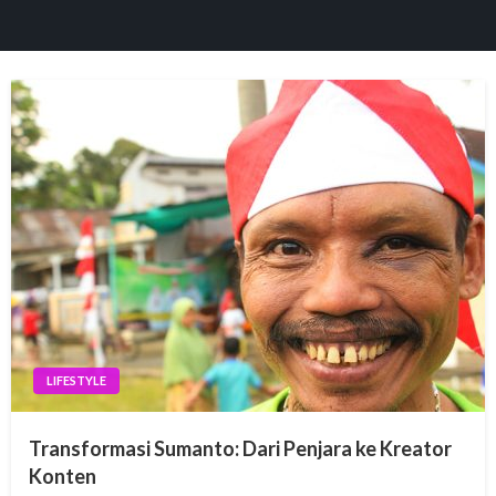
panel
aketleri
panel
panel
panel
LIFESTYLE
panel
Transformasi Sumanto: Dari Penjara ke Kreator
panel
Konten