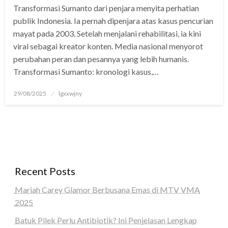
Transformasi Sumanto dari penjara menyita perhatian
panel
publik Indonesia. Ia pernah dipenjara atas kasus pencurian
panel
mayat pada 2003. Setelah menjalani rehabilitasi, ia kini
viral sebagai kreator konten. Media nasional menyorot
Panel
perubahan peran dan pesannya yang lebih humanis.
Transformasi Sumanto: kronologi kasus,…
panel
iriş
Posted
29/08/2025
lgxxwjny
on
panel
Panel
panel
Recent Posts
panel
Mariah Carey Glamor Berbusana Emas di MTV VMA
panel
2025
Panel
Batuk Pilek Perlu Antibiotik? Ini Penjelasan Lengkap