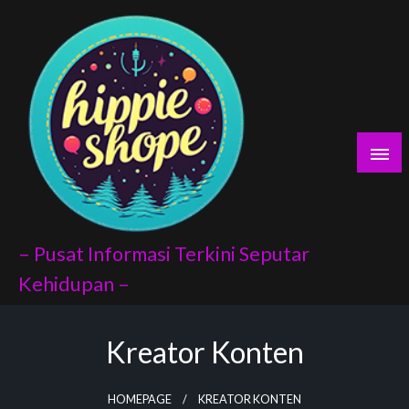
Skip
yaları
to
content
porno
scort
vukat
– Pusat Informasi Terkini Seputar
Kehidupan –
Kreator Konten
ndex api
panel
HOMEPAGE
KREATOR KONTEN