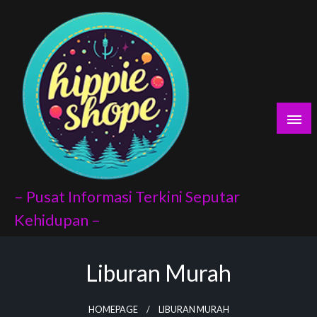
Skip
yaları
to
content
porno
scort
vukat
– Pusat Informasi Terkini Seputar
Kehidupan –
Liburan Murah
ndex api
panel
HOMEPAGE
LIBURAN MURAH