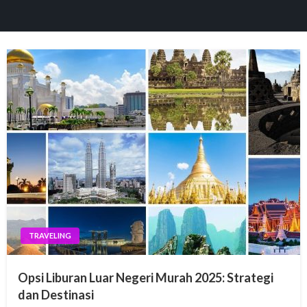
panel
aketleri
panel
panel
panel
TRAVELING
panel
Opsi Liburan Luar Negeri Murah 2025: Strategi
panel
dan Destinasi