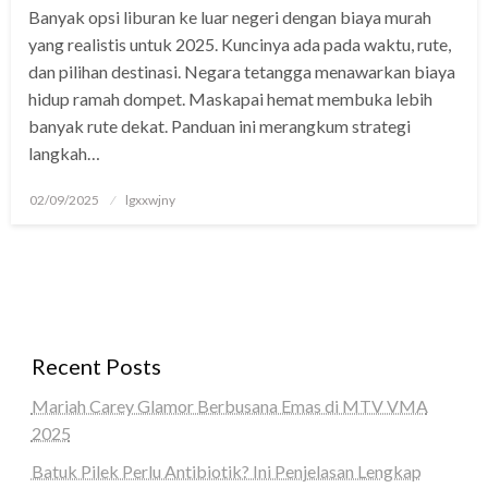
Banyak opsi liburan ke luar negeri dengan biaya murah
panel
yang realistis untuk 2025. Kuncinya ada pada waktu, rute,
panel
dan pilihan destinasi. Negara tetangga menawarkan biaya
hidup ramah dompet. Maskapai hemat membuka lebih
Panel
banyak rute dekat. Panduan ini merangkum strategi
langkah…
panel
iriş
Posted
02/09/2025
lgxxwjny
on
panel
Panel
panel
Recent Posts
panel
Mariah Carey Glamor Berbusana Emas di MTV VMA
panel
2025
Panel
Batuk Pilek Perlu Antibiotik? Ini Penjelasan Lengkap