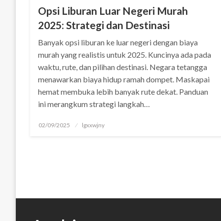
 panel
Opsi Liburan Luar Negeri Murah
2025: Strategi dan Destinasi
 panel
Banyak opsi liburan ke luar negeri dengan biaya
 Panel
murah yang realistis untuk 2025. Kuncinya ada pada
waktu, rute, dan pilihan destinasi. Negara tetangga
 panel
menawarkan biaya hidup ramah dompet. Maskapai
giriş
hemat membuka lebih banyak rute dekat. Panduan
ini merangkum strategi langkah…
 panel
Posted
02/09/2025
lgxxwjny
 Panel
on
 panel
 panel
 panel
 Panel