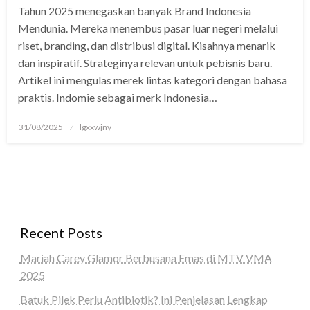
Tahun 2025 menegaskan banyak Brand Indonesia
 panel
Mendunia. Mereka menembus pasar luar negeri melalui
 panel
riset, branding, dan distribusi digital. Kisahnya menarik
dan inspiratif. Strateginya relevan untuk pebisnis baru.
 Panel
Artikel ini mengulas merek lintas kategori dengan bahasa
praktis. Indomie sebagai merk Indonesia…
 panel
giriş
Posted
31/08/2025
lgxxwjny
on
 panel
 Panel
 panel
Recent Posts
 panel
Mariah Carey Glamor Berbusana Emas di MTV VMA
 panel
2025
 Panel
Batuk Pilek Perlu Antibiotik? Ini Penjelasan Lengkap