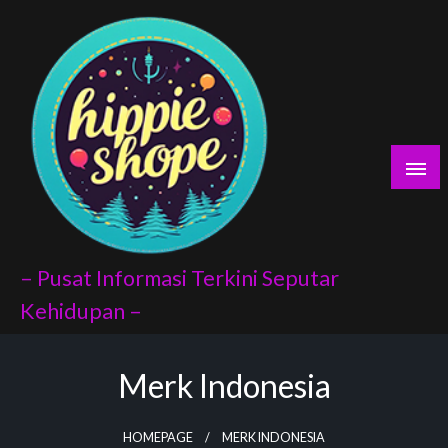
Skip
lyaları
to
content
 porno
escort
Avukat
– Pusat Informasi Terkini Seputar
Kehidupan –
Merk Indonesia
index api
 panel
HOMEPAGE
MERK INDONESIA