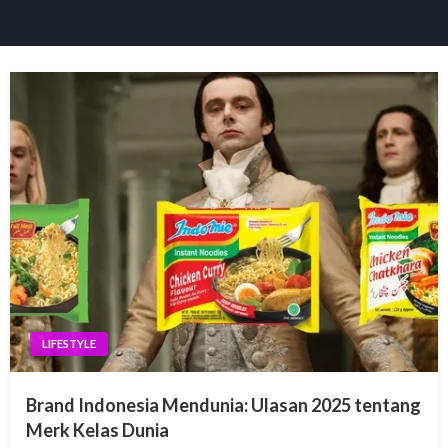
 panel
paketleri
 panel
 panel
 panel
LIFESTYLE
 panel
Brand Indonesia Mendunia: Ulasan 2025 tentang
 panel
Merk Kelas Dunia