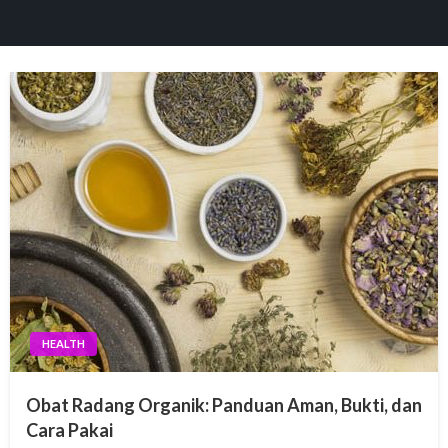
 panel
 paketleri
k
k
k
k
 panel
 panel
 panel
HEALTH
 panel
Obat Radang Organik: Panduan Aman, Bukti, dan
 panel
Cara Pakai