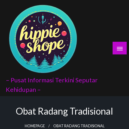
Skip
lyaları
to
content
 porno
escort
Avukat
– Pusat Informasi Terkini Seputar
Kehidupan –
Obat Radang Tradisional
 index api
 panel
HOMEPAGE
OBAT RADANG TRADISIONAL