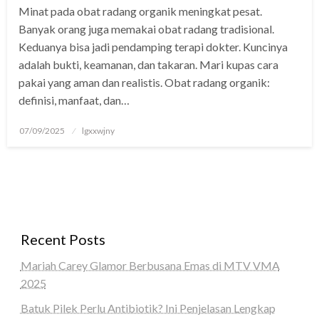
Minat pada obat radang organik meningkat pesat.
 panel
Banyak orang juga memakai obat radang tradisional.
 panel
Keduanya bisa jadi pendamping terapi dokter. Kuncinya
adalah bukti, keamanan, dan takaran. Mari kupas cara
 Panel
pakai yang aman dan realistis. Obat radang organik:
definisi, manfaat, dan…
 panel
 giriş
Posted
07/09/2025
lgxxwjny
on
 panel
 Panel
 panel
Recent Posts
 panel
Mariah Carey Glamor Berbusana Emas di MTV VMA
 panel
2025
 Panel
Batuk Pilek Perlu Antibiotik? Ini Penjelasan Lengkap