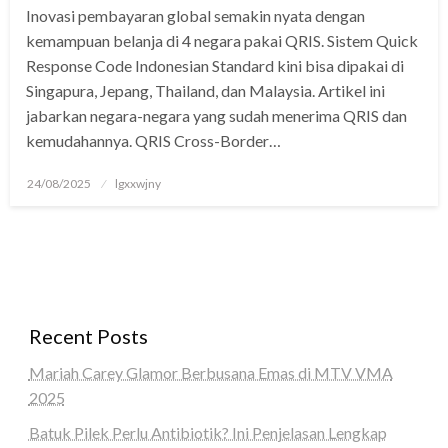
Inovasi pembayaran global semakin nyata dengan
panel
kemampuan belanja di 4 negara pakai QRIS. Sistem Quick
panel
Response Code Indonesian Standard kini bisa dipakai di
Singapura, Jepang, Thailand, dan Malaysia. Artikel ini
Panel
jabarkan negara-negara yang sudah menerima QRIS dan
kemudahannya. QRIS Cross-Border…
panel
iriş
Posted
24/08/2025
lgxxwjny
on
panel
Panel
panel
Recent Posts
panel
Mariah Carey Glamor Berbusana Emas di MTV VMA
panel
2025
Panel
Batuk Pilek Perlu Antibiotik? Ini Penjelasan Lengkap