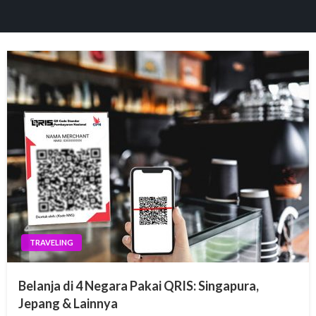
panel
paketleri
panel
panel
panel
TRAVELING
panel
Belanja di 4 Negara Pakai QRIS: Singapura,
panel
Jepang & Lainnya