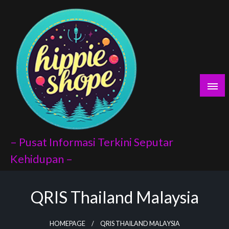
Skip
yaları
to
content
porno
scort
vukat
– Pusat Informasi Terkini Seputar
Kehidupan –
QRIS Thailand Malaysia
ndex api
panel
HOMEPAGE
QRIS THAILAND MALAYSIA