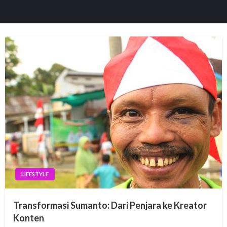
el
tleri
el
el
el
LIFESTYLE
el
Transformasi Sumanto: Dari Penjara ke Kreator
el
Konten