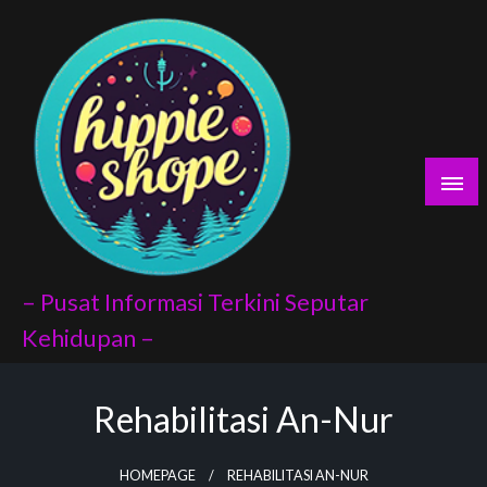
Skip
rı
to
content
o
t
at
– Pusat Informasi Terkini Seputar
Kehidupan –
Rehabilitasi An-Nur
x api
el
HOMEPAGE
REHABILITASI AN-NUR