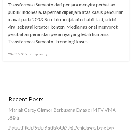
Transformasi Sumanto dari penjara menyita perhatian
el
publik Indonesia. Ia pernah dipenjara atas kasus pencurian
el
mayat pada 2003. Setelah menjalani rehabilitasi, ia kini
viral sebagai kreator konten. Media nasional menyorot
el
perubahan peran dan pesannya yang lebih humanis.
Transformasi Sumanto: kronologi kasus,…
el
ş
Posted
29/08/2025
lgxxwjny
on
el
el
el
Recent Posts
el
Mariah Carey Glamor Berbusana Emas di MTV VMA
el
2025
el
Batuk Pilek Perlu Antibiotik? Ini Penjelasan Lengkap