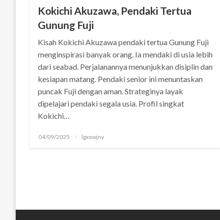
panel
Kokichi Akuzawa, Pendaki Tertua
Gunung Fuji
panel
Kisah Kokichi Akuzawa pendaki tertua Gunung Fuji
panel
menginspirasi banyak orang. Ia mendaki di usia lebih
dari seabad. Perjalanannya menunjukkan disiplin dan
panel
kesiapan matang. Pendaki senior ini menuntaskan
Panel
puncak Fuji dengan aman. Strateginya layak
dipelajari pendaki segala usia. Profil singkat
panel
Kokichi…
iriş
Posted
04/09/2025
lgxxwjny
on
panel
Panel
panel
panel