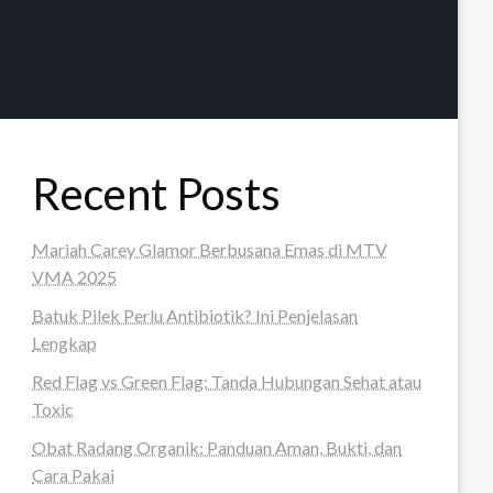
Recent Posts
Mariah Carey Glamor Berbusana Emas di MTV
VMA 2025
Batuk Pilek Perlu Antibiotik? Ini Penjelasan
Lengkap
Red Flag vs Green Flag: Tanda Hubungan Sehat atau
Toxic
Obat Radang Organik: Panduan Aman, Bukti, dan
Cara Pakai