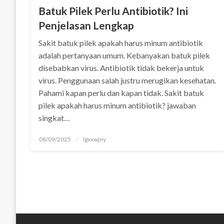
k panel
Batuk Pilek Perlu Antibiotik? Ini
Penjelasan Lengkap
k panel
Sakit batuk pilek apakah harus minum antibiotik
k Panel
adalah pertanyaan umum. Kebanyakan batuk pilek
disebabkan virus. Antibiotik tidak bekerja untuk
k panel
virus. Penggunaan salah justru merugikan kesehatan.
 giriş
Pahami kapan perlu dan kapan tidak. Sakit batuk
pilek apakah harus minum antibiotik? jawaban
k panel
singkat…
k Panel
Posted
08/09/2025
lgxxwjny
on
k panel
k panel
k panel
k Panel