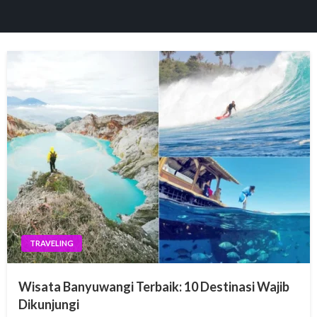
panel
paketleri
panel
panel
panel
TRAVELING
panel
Wisata Banyuwangi Terbaik: 10 Destinasi Wajib
panel
Dikunjungi