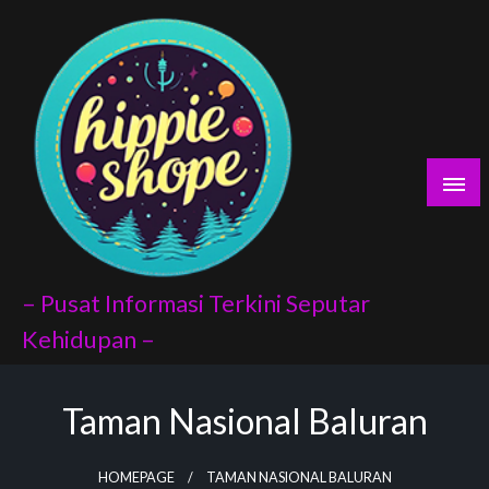
Skip
yaları
to
content
porno
scort
vukat
– Pusat Informasi Terkini Seputar
Kehidupan –
Taman Nasional Baluran
ndex api
panel
HOMEPAGE
TAMAN NASIONAL BALURAN