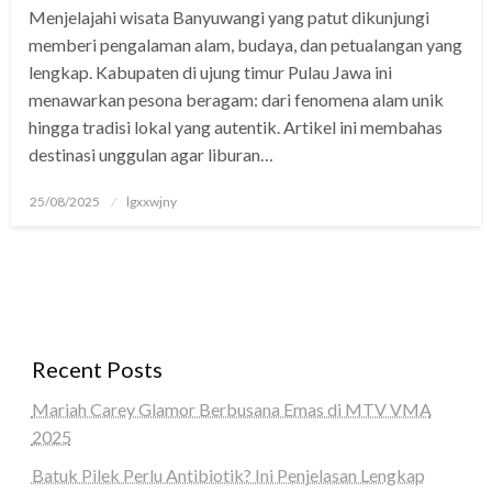
Menjelajahi wisata Banyuwangi yang patut dikunjungi
panel
memberi pengalaman alam, budaya, dan petualangan yang
panel
lengkap. Kabupaten di ujung timur Pulau Jawa ini
menawarkan pesona beragam: dari fenomena alam unik
Panel
hingga tradisi lokal yang autentik. Artikel ini membahas
destinasi unggulan agar liburan…
panel
iriş
Posted
25/08/2025
lgxxwjny
on
panel
Panel
panel
Recent Posts
panel
Mariah Carey Glamor Berbusana Emas di MTV VMA
panel
2025
Panel
Batuk Pilek Perlu Antibiotik? Ini Penjelasan Lengkap