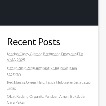
Recent Posts
Mariah Carey Glamor Berbusana Emas di MTV
VMA 2025
Batuk Pilek Perlu Antibiotik? Ini Penjelasan
Lengkap
Red Flag vs Green Flag: Tanda Hubungan Sehat atau
Toxic
Obat Radang Organik: Panduan Aman, Bukti, dan
Cara Pakai