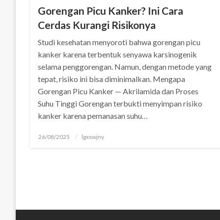
panel
Gorengan Picu Kanker? Ini Cara
Cerdas Kurangi Risikonya
panel
Studi kesehatan menyoroti bahwa gorengan picu
Panel
kanker karena terbentuk senyawa karsinogenik
selama penggorengan. Namun, dengan metode yang
panel
tepat, risiko ini bisa diminimalkan. Mengapa
iriş
Gorengan Picu Kanker — Akrilamida dan Proses
Suhu Tinggi Gorengan terbukti menyimpan risiko
panel
kanker karena pemanasan suhu…
Panel
Posted
26/08/2025
lgxxwjny
on
panel
panel
panel
Panel